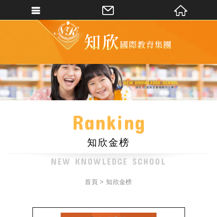
新竹縣私立知欣文理短期補習班
會員登入
會員登入(燈箱)
加入會員
忘記密碼
密碼修改
Ranking
訂單查詢
知欣金榜
個人資料修改
會員登出
首頁
知欣金榜
填寫匯款通知