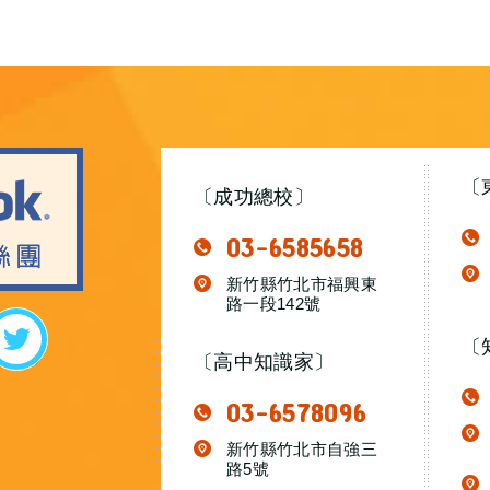
〔
〔成功總校〕
03-6585658
新竹縣竹北市福興東
路一段142號
〔
〔高中知識家〕
03-6578096
新竹縣竹北市自強三
路5號