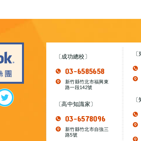
〔
〔成功總校〕
03-6585658
新竹縣竹北市福興東
路一段142號
〔
〔高中知識家〕
03-6578096
新竹縣竹北市自強三
路5號